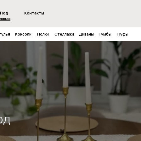
Под
Контакты
заказ
тулья
Консоли
Полки
Стеллажи
Диваны
Тумбы
Пуфы
од