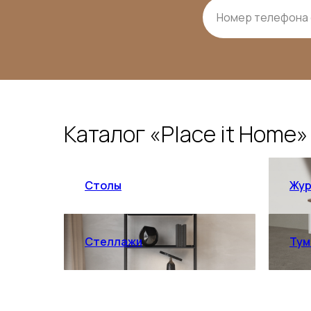
Каталог «Place it Home»
Столы
Жур
Стеллажи
Тум