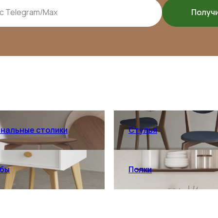
Получ
нальные столики
Стулья
бы
Полки