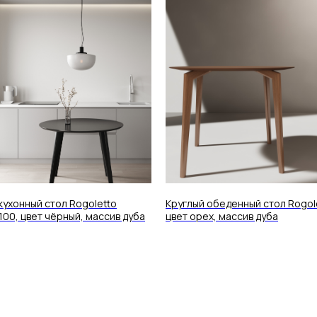
кухонный стол Rogoletto
Круглый обеденный стол Rogole
100, цвет чёрный, массив дуба
цвет орех, массив дуба