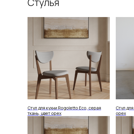
Стулья
Стул для кухни Rogoletto Eco, серая
Стул для
ткань, цвет орех
орех