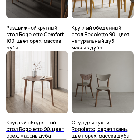
Раздвижной круглый
Круглый обеденный
стол Rogoletto Comfort
стол Rogoletto 90, цвет
100, цвет орех, массив
натуральный дуб,
дуба
массив дуба
Столы
О нас
Стулья
Дизайнерам
Журнальные столики
Мы на Ozon
Консоли
Мы на Яндекс Маркете
Стеллажи
Доставка
Полки
Способ оплаты
Тумбы
Приём изделия
Аксессуары
Гарантия и уход
Круглый обеденный
Стул для кухни
стол Rogoletto 90, цвет
Rogoletto, серая ткань,
+7 (499) 444-60-67
Возврат
орех, массив дуба
цвет орех, массив дуба
Контакты
Упаковка