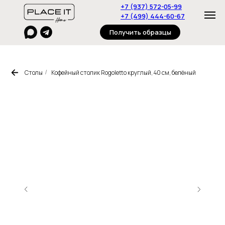
+7 (937) 572-05-99
+7 (499) 444-60-67
Получить образцы
Столы
Кофейный столик Rogoletto круглый, 40 см, белёный
/
Главная
Пуфы
Столы
Журнальные столики
Стулья
Консоли
Полки
Стеллажи
Тумбы
Диваны
О нас
Дизайнерам
Контакты
Под
заказ