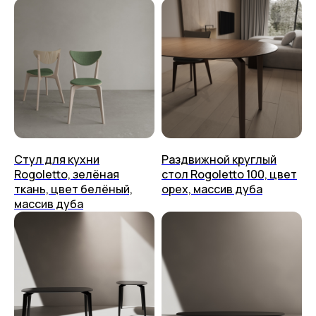
placeithome@ya.ru
Техподдержка
КАЗАНЬ,
УЛ. БРАТЬЕВ ПЕТРЯЕВЫХ, 5, корп. 4
ООО «ПЛЕЙС ИТ» 2023-2026 г.
Политика конфиденциальности
Стул для кухни
Раздвижной круглый
Пользовательское соглашение
Rogoletto, зелёная
стол Rogoletto 100, цвет
ткань, цвет белёный,
орех, массив дуба
массив дуба