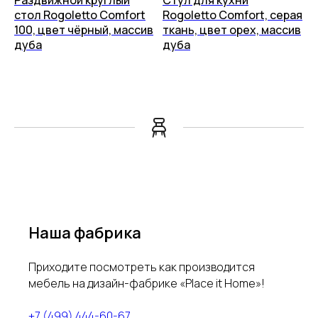
стол Rogoletto Comfort
Rogoletto Comfort, серая
100, цвет чёрный, массив
ткань, цвет орех, массив
дуба
дуба
Наша фабрика
Приходите посмотреть как производится
мебель на дизайн-фабрике «Place it Home»!
+7 (499) 444-60-67