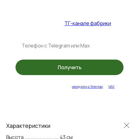
Промокод на столы и стулья — до
31.07.2026
+ спец. акции в
ТГ-канале фабрики
Получить
укажите ваш контакт или напишите
менеджеру в Телеграм
или
MAX
Характеристики
Высота ..................................... 43 см