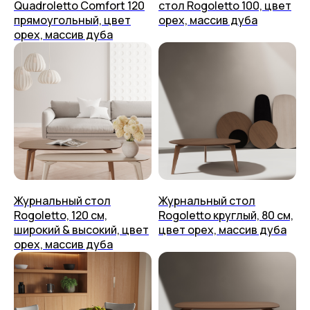
Quadroletto Comfort 120
стол Rogoletto 100, цвет
прямоугольный, цвет
орех, массив дуба
орех, массив дуба
Столы
О нас
Стулья
Дизайнерам
Журнальные столики
Мы на Ozon
Консоли
Мы на Яндекс Маркете
Стеллажи
Доставка
Полки
Способ оплаты
Тумбы
Журнальный стол
Журнальный стол
Приём изделия
Rogoletto, 120 см,
Rogoletto круглый, 80 см,
Аксессуары
широкий & высокий, цвет
цвет орех, массив дуба
Гарантия и уход
орех, массив дуба
+7 (499) 444-60-67
Возврат
Контакты
Упаковка
placeithome@ya.ru
Техподдержка