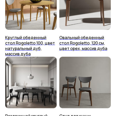
КАЗАНЬ,
УЛ. БРАТЬЕВ ПЕТРЯЕВЫХ, 5, корп. 4
ООО «ПЛЕЙС ИТ» 2023-2026 г.
Круглый обеденный
Овальный обеденный
Политика конфиденциальности
стол Rogoletto 100, цвет
стол Rogoletto, 120 см,
Пользовательское соглашение
натуральный дуб,
цвет орех, массив дуба
массив дуба
Раздвижной круглый
Стул для кухни