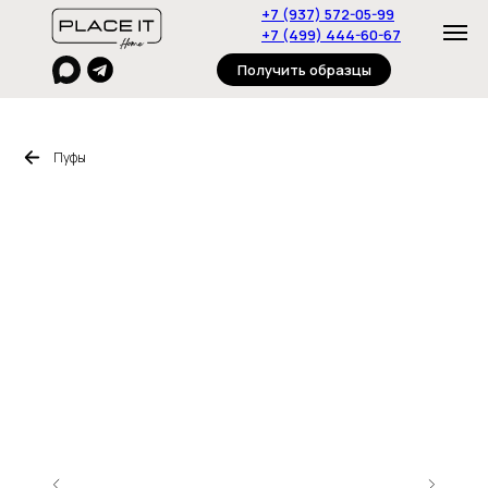
+7 (937) 572-05-99
+7 (499) 444-60-67
Получить образцы
Пуфы
Главная
Пуфы
Столы
Журнальные столики
Стулья
Консоли
Полки
Стеллажи
Тумбы
Диваны
О нас
Дизайнерам
Контакты
Под
заказ