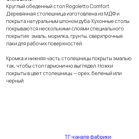
Круглый обеденный стол Rogoletto Comfort.
Деревянная столешница изготовлена из МДФ и
покрыта натуральным шпоном дуба. Кухонные столы
покрываются несколькими слоями специального
покрытия: эмаль, морилка, грунты, сверхпрочные
лаки для рабочих поверхностей.
Кромка и нижняя часть столешницы покрыты эмалью
так, чтобы стол гармонично выглядел. Ножки
покрыты в цвет столешницы — орех, беленый или
черный.
Промокод на столы и стулья — до
31.07.2026
+ спец. акции в
ТГ-канале фабрики