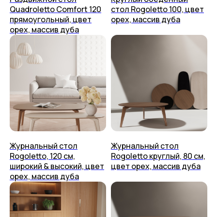
Столы
О нас
Quadroletto Comfort 120
стол Rogoletto 100, цвет
прямоугольный, цвет
орех, массив дуба
Стулья
Дизайнерам
орех, массив дуба
Журнальные столики
Мы на Ozon
Консоли
Мы на Яндекс Маркете
Стеллажи
Доставка
Полки
Способ оплаты
Тумбы
Приём изделия
Аксессуары
Гарантия и уход
+7 (499) 444-60-67
Возврат
Контакты
Упаковка
placeithome@ya.ru
Техподдержка
Журнальный стол
Журнальный стол
Rogoletto, 120 см,
Rogoletto круглый, 80 см,
широкий & высокий, цвет
цвет орех, массив дуба
КАЗАНЬ,
орех, массив дуба
УЛ. БРАТЬЕВ ПЕТРЯЕВЫХ, 5, корп. 4
ООО «ПЛЕЙС ИТ» 2023-2026 г.