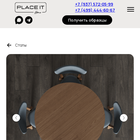
+7 (937) 572-05-99
+7 (499) 444-60-67
Получить образцы
Столы
Главная
Пуфы
Столы
Журнальные столики
Стулья
Консоли
Полки
Стеллажи
Тумбы
Диваны
О нас
Дизайнерам
Контакты
Под
заказ