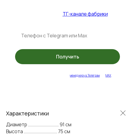
31.07.2026
+ спец. акции в
ТГ-канале фабрики
Получить
укажите ваш контакт или напишите
менеджеру в Телеграм
или
MAX
Характеристики
Диаметр .................................. 91 см
Высота ..................................... 75 см