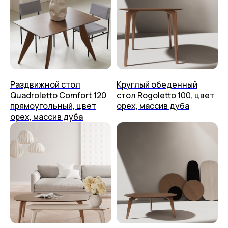
Раздвижной стол
Круглый обеденный
Quadroletto Comfort 120
стол Rogoletto 100, цвет
прямоугольный, цвет
орех, массив дуба
орех, массив дуба
Столы
О нас
Стулья
Дизайнерам
Журнальные столики
Мы на Ozon
Консоли
Мы на Яндекс Маркете
Стеллажи
Доставка
Полки
Способ оплаты
Тумбы
Приём изделия
Аксессуары