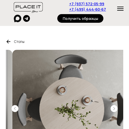
+7 (937) 572-05-99
+7 (499) 444-60-67
Получить образцы
Столы
Главная
Пуфы
Столы
Журнальные столики
Стулья
Консоли
Полки
Стеллажи
Тумбы
Диваны
О нас
Дизайнерам
Контакты
Под
заказ