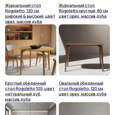
Гарантия и уход
Журнальный стол
Журнальный стол
+7 (499) 444-60-67
Возврат
Rogoletto, 120 см,
Rogoletto круглый, 80 см,
Контакты
Упаковка
широкий & высокий, цвет
цвет орех, массив дуба
орех, массив дуба
placeithome@ya.ru
Техподдержка
КАЗАНЬ,
УЛ. БРАТЬЕВ ПЕТРЯЕВЫХ, 5, корп. 4
ООО «ПЛЕЙС ИТ» 2023-2026 г.
Политика конфиденциальности
Пользовательское соглашение
Круглый обеденный
Овальный обеденный
стол Rogoletto 100, цвет
стол Rogoletto, 120 см,
натуральный дуб,
цвет орех, массив дуба
массив дуба