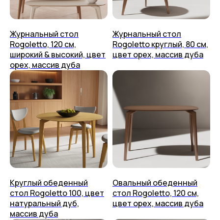
Приём изделия
Аксессуары
Гарантия и уход
Журнальный стол
Журнальный стол
+7 (499) 444-60-67
Возврат
Rogoletto, 120 см,
Rogoletto круглый, 80 см,
Контакты
Упаковка
широкий & высокий, цвет
цвет орех, массив дуба
placeithome@ya.ru
Техподдержка
орех, массив дуба
КАЗАНЬ,
УЛ. БРАТЬЕВ ПЕТРЯЕВЫХ, 5, корп. 4
ООО «ПЛЕЙС ИТ» 2023-2026 г.
Политика конфиденциальности
Пользовательское соглашение
Круглый обеденный
Овальный обеденный
стол Rogoletto 100, цвет
стол Rogoletto, 120 см,
натуральный дуб,
цвет орех, массив дуба
массив дуба