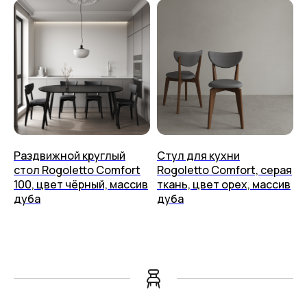
Раздвижной круглый
Стул для кухни
стол Rogoletto Comfort
Rogoletto Comfort, серая
100, цвет чёрный, массив
ткань, цвет орех, массив
дуба
дуба