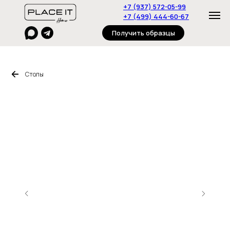
+7 (937) 572-05-99
+7 (499) 444-60-67
Получить образцы
Столы
Главная
Пуфы
Столы
Журнальные столики
Стулья
Консоли
Полки
Стеллажи
Тумбы
Диваны
О нас
Дизайнерам
Контакты
Под
заказ