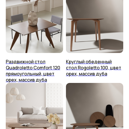
Раздвижной стол
Круглый обеденный
Quadroletto Comfort 120
стол Rogoletto 100, цвет
прямоугольный, цвет
орех, массив дуба
орех, массив дуба
Столы
О нас
Стулья
Дизайнерам
Журнальные столики
Мы на Ozon
Консоли
Мы на Яндекс Маркете
Стеллажи
Доставка
Полки
Способ оплаты
Тумбы