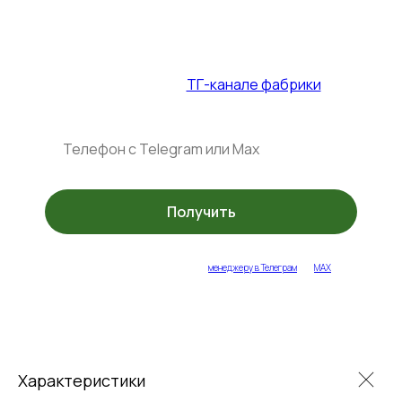
Промокод на столы и стулья — до
31.07.2026
+ спец. акции в
ТГ-канале фабрики
Получить
укажите ваш контакт или напишите
менеджеру в Телеграм
или
MAX
Характеристики