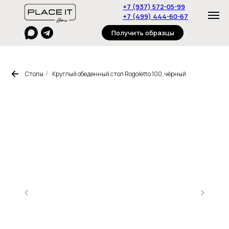
+7 (937) 572-05-99
+7 (499) 444-60-67
Получить образцы
Столы
Круглый обеденный стол Rogoletto 100, чёрный
/
Главная
Пуфы
Столы
Журнальные столики
Стулья
Консоли
Полки
Стеллажи
Тумбы
Диваны
О нас
Дизайнерам
Контакты
Под
заказ