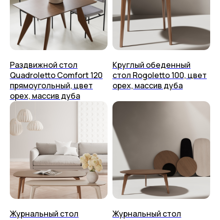
Раздвижной стол
Круглый обеденный
Quadroletto Comfort 120
стол Rogoletto 100, цвет
прямоугольный, цвет
орех, массив дуба
орех, массив дуба
Столы
О нас
Стулья
Дизайнерам
Журнальные столики
Мы на Ozon
Консоли
Мы на Яндекс Маркете
Стеллажи
Доставка
Полки
Способ оплаты
Тумбы
Приём изделия
Аксессуары
Журнальный стол
Журнальный стол
Гарантия и уход