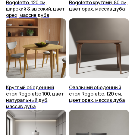
Rogoletto, 120 см,
Rogoletto круглый, 80 см,
+7 (499) 444-60-67
Возврат
широкий & высокий, цвет
цвет орех, массив дуба
Контакты
Упаковка
орех, массив дуба
placeithome@ya.ru
Техподдержка
КАЗАНЬ,
УЛ. БРАТЬЕВ ПЕТРЯЕВЫХ, 5, корп. 4
ООО «ПЛЕЙС ИТ» 2023-2026 г.
Политика конфиденциальности
Пользовательское соглашение
Круглый обеденный
Овальный обеденный
стол Rogoletto 100, цвет
стол Rogoletto, 120 см,
натуральный дуб,
цвет орех, массив дуба
массив дуба