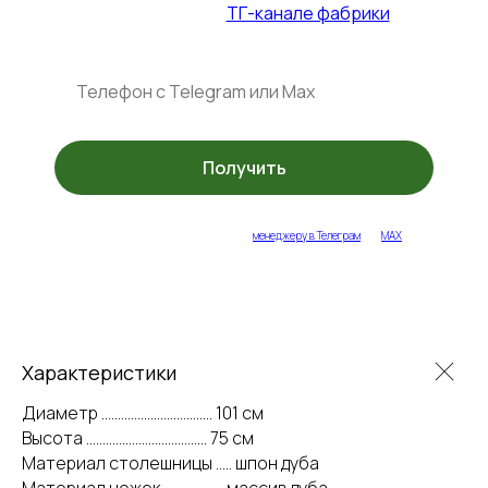
+ спец. акции в
ТГ-канале фабрики
Получить
укажите ваш контакт или напишите
менеджеру в Телеграм
или
MAX
Характеристики
Диаметр .................................. 101 см
Высота ..................................... 75 см
Материал столешницы ..... шпон дуба
Материал ножек .................. массив дуба