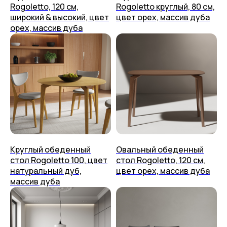
Rogoletto, 120 см,
Rogoletto круглый, 80 см,
+7 (499) 444-60-67
Возврат
широкий & высокий, цвет
цвет орех, массив дуба
Контакты
Упаковка
орех, массив дуба
placeithome@ya.ru
Техподдержка
КАЗАНЬ,
УЛ. БРАТЬЕВ ПЕТРЯЕВЫХ, 5, корп. 4
ООО «ПЛЕЙС ИТ» 2023-2026 г.
Политика конфиденциальности
Пользовательское соглашение
Круглый обеденный
Овальный обеденный
стол Rogoletto 100, цвет
стол Rogoletto, 120 см,
натуральный дуб,
цвет орех, массив дуба
массив дуба