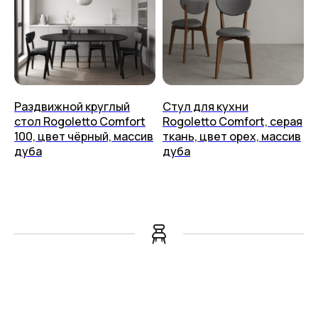
Раздвижной круглый
Стул для кухни
стол Rogoletto Comfort
Rogoletto Comfort, серая
100, цвет чёрный, массив
ткань, цвет орех, массив
дуба
дуба