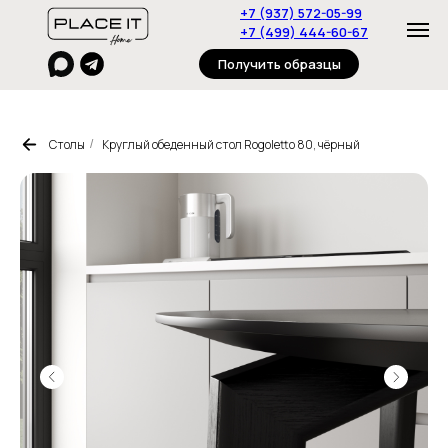
+7 (937) 572-05-99
+7 (499) 444-60-67
Получить образцы
Столы
Круглый обеденный стол Rogoletto 80, чёрный
/
Главная
Пуфы
Столы
Журнальные столики
Стулья
Консоли
Полки
Стеллажи
Тумбы
Диваны
О нас
Дизайнерам
Контакты
Под
заказ