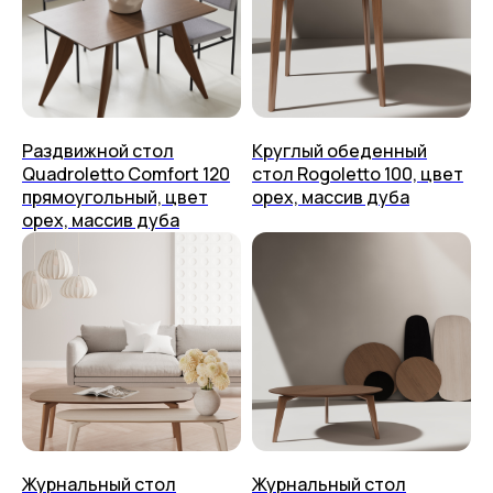
Раздвижной стол
Круглый обеденный
Quadroletto Comfort 120
стол Rogoletto 100, цвет
прямоугольный, цвет
орех, массив дуба
орех, массив дуба
Столы
О нас
Стулья
Дизайнерам
Журнальные столики
Мы на Ozon
Консоли
Мы на Яндекс Маркете
Стеллажи
Доставка
Полки
Способ оплаты
Тумбы
Приём изделия
Аксессуары
Гарантия и уход
Журнальный стол
Журнальный стол