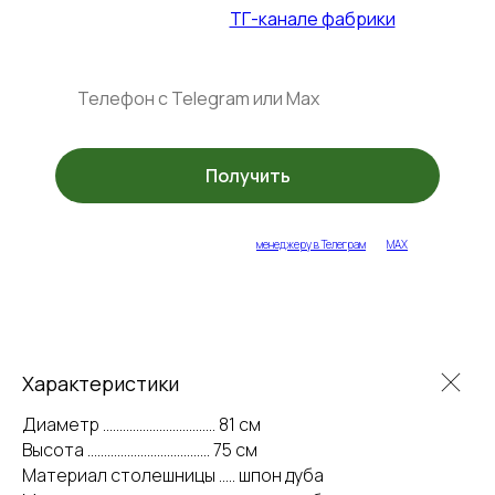
+ спец. акции в
ТГ-канале фабрики
Получить
укажите ваш контакт или напишите
менеджеру в Телеграм
или
MAX
Характеристики
Диаметр .................................. 81 см
Высота ..................................... 75 см
Материал столешницы ..... шпон дуба