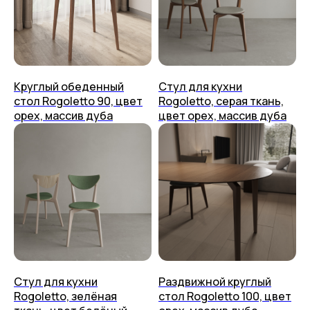
Способ оплаты
Тумбы
Приём изделия
Аксессуары
Гарантия и уход
+7 (499) 444-60-67
Возврат
Контакты
Упаковка
Круглый обеденный
Стул для кухни
стол Rogoletto 90, цвет
Rogoletto, серая ткань,
placeithome@ya.ru
Техподдержка
орех, массив дуба
цвет орех, массив дуба
КАЗАНЬ,
УЛ. БРАТЬЕВ ПЕТРЯЕВЫХ, 5, корп. 4
ООО «ПЛЕЙС ИТ» 2023-2026 г.
Политика конфиденциальности
Пользовательское соглашение
Стул для кухни
Раздвижной круглый
Rogoletto, зелёная
стол Rogoletto 100, цвет