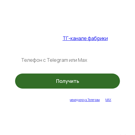
Промокод на столы и стулья — до
31.07.2026
+ спец. акции в
ТГ-канале фабрики
Получить
укажите ваш контакт или напишите
менеджеру в Телеграм
или
MAX