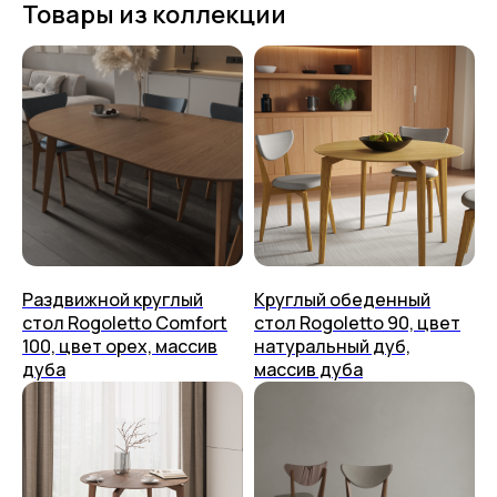
Товары из коллекции
Раздвижной круглый
Круглый обеденный
стол Rogoletto Comfort
стол Rogoletto 90, цвет
100, цвет орех, массив
натуральный дуб,
Столы
О нас
дуба
массив дуба
Стулья
Дизайнерам
Журнальные столики
Мы на Ozon
Консоли
Мы на Яндекс Маркете
Стеллажи
Доставка
Полки