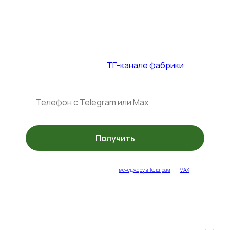
Промокод на столы и стулья — до
31.07.2026
+ спец. акции в
ТГ-канале фабрики
Получить
укажите ваш контакт или напишите
менеджеру в Телеграм
или
MAX