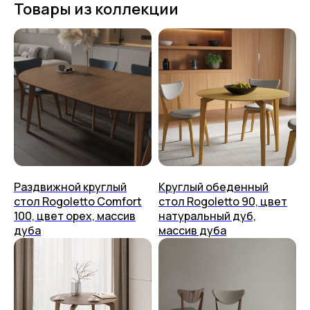
Товары из коллекции
Раздвижной круглый
Круглый обеденный
стол Rogoletto Comfort
стол Rogoletto 90, цвет
100, цвет орех, массив
натуральный дуб,
Столы
О нас
дуба
массив дуба
Стулья
Дизайнерам
Журнальные столики
Мы на Ozon
Консоли
Мы на Яндекс Маркете
Стеллажи
Доставка
Полки