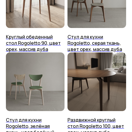
Способ оплаты
Тумбы
Приём изделия
Аксессуары
Гарантия и уход
+7 (499) 444-60-67
Возврат
Контакты
Упаковка
Круглый обеденный
Стул для кухни
стол Rogoletto 90, цвет
Rogoletto, серая ткань,
placeithome@ya.ru
Техподдержка
орех, массив дуба
цвет орех, массив дуба
КАЗАНЬ,
УЛ. БРАТЬЕВ ПЕТРЯЕВЫХ, 5, корп. 4
ООО «ПЛЕЙС ИТ» 2023-2026 г.
Политика конфиденциальности
Пользовательское соглашение
Стул для кухни
Раздвижной круглый
Rogoletto, зелёная
стол Rogoletto 100, цвет