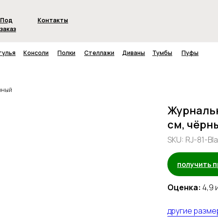
Под
Контакты
заказ
тулья
Консоли
Полки
Стеллажи
Диваны
Тумбы
Пуфы
ёрный
Журнальн
см, чёрн
SKU:
RJ-81-Bl
получить 
Оценка:
4,9 и
другие разме