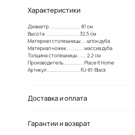
Характеристики
Диаметр .................................. 81 см
Высота ..................................... 32,5 см
Материал столешницы ..... шпон дуба
Материал ножек .................. массив дуба
Толщина столешницы ......... 2,2 см
Производитель ..................... Place It Home
Артикул .................................... RJ-81-Black
Доставка и оплата
Гарантии и возврат