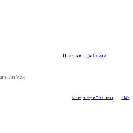
мокод на столы и стулья — до 31.07.
+ спец. акции в
ТГ-канале фабрики
укажите ваш контакт или напишите
менеджеру в Телеграм
или
MAX