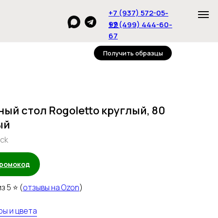
+7 (937) 572-05-
99
+7 (499) 444-60-
67
Получить образцы
ый стол Rogoletto круглый, 80
ый
ack
промокод
з 5 ⭐ (
отзывы на Ozon
)
ры и цвета