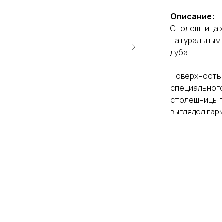
Описание:
Столешница ж
натуральным 
дуба.
Поверхность
специального
столешницы п
выглядел гар